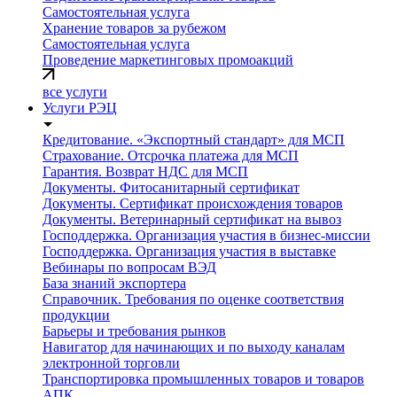
Самостоятельная услуга
Хранение товаров за рубежом
Самостоятельная услуга
Проведение маркетинговых промоакций
все услуги
Услуги РЭЦ
Кредитование. «Экспортный стандарт» для МСП
Страхование. Отсрочка платежа для МСП
Гарантия. Возврат НДС для МСП
Документы. Фитосанитарный сертификат
Документы. Сертификат происхождения товаров
Документы. Ветеринарный сертификат на вывоз
Господдержка. Организация участия в бизнес-миссии
Господдержка. Организация участия в выставке
Вебинары по вопросам ВЭД
База знаний экспортера
Справочник. Требования по оценке соответствия
продукции
Барьеры и требования рынков
Навигатор для начинающих и по выходу каналам
электронной торговли
Транспортировка промышленных товаров и товаров
АПК