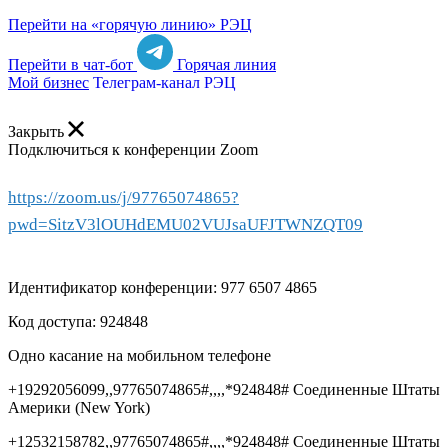
Перейти на «горячую линию» РЭЦ
Перейти в чат-бот
Горячая линия
Мой бизнес
Телеграм-канал РЭЦ
Закрыть
Подключиться к конференции Zoom
https://zoom.us/j/97765074865?
pwd=SitzV3lOUHdEMU02VUJsaUFJTWNZQT09
Идентификатор конференции: 977 6507 4865
Код доступа: 924848
Одно касание на мобильном телефоне
+19292056099,,97765074865#,,,,*924848# Соединенные Штаты
Америки (New York)
+12532158782,,97765074865#,,,,*924848# Соединенные Штаты