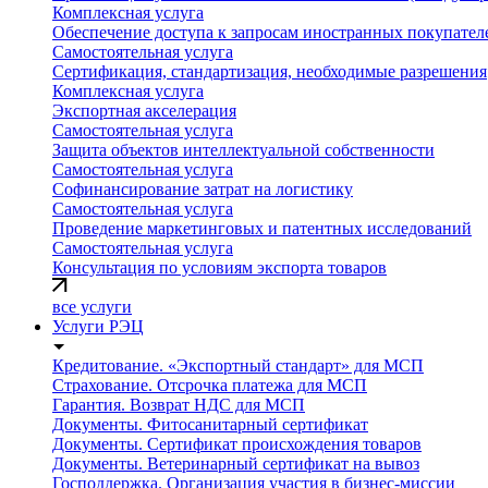
Комплексная услуга
Обеспечение доступа к запросам иностранных покупателе
Самостоятельная услуга
Сертификация, стандартизация, необходимые разрешения
Комплексная услуга
Экспортная акселерация
Самостоятельная услуга
Защита объектов интеллектуальной собственности
Самостоятельная услуга
Софинансирование затрат на логистику
Самостоятельная услуга
Проведение маркетинговых и патентных исследований
Самостоятельная услуга
Консультация по условиям экспорта товаров
все услуги
Услуги РЭЦ
Кредитование. «Экспортный стандарт» для МСП
Страхование. Отсрочка платежа для МСП
Гарантия. Возврат НДС для МСП
Документы. Фитосанитарный сертификат
Документы. Сертификат происхождения товаров
Документы. Ветеринарный сертификат на вывоз
Господдержка. Организация участия в бизнес-миссии