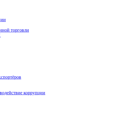
ции
нной торговли
К
кспортёров
водействие коррупции