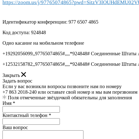
https://zoom.us/j/97765074865?pwd=SitzV3lOUHdEMU0
Идентификатор конференции: 977 6507 4865
Код доступа: 924848
Одно касание на мобильном телефоне
+19292056099,,97765074865#,,,,*924848# Соединенные Штаты 
+12532158782,,97765074865#,,,,*924848# Соединенные Штаты 
Закрыть
Задать вопрос
Если у вас возникли вопросы позвоните нам по номеру
+7 863 2018-240 или оставьте свой номер и мы вам перезвоним
Поля отмеченные звёздочкой обязательны для заполнения
Имя *
Контактный телефон *
Ваш вопрос