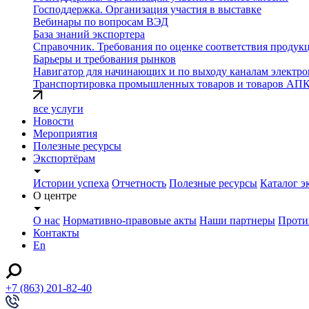
Господдержка. Организация участия в выставке
Вебинары по вопросам ВЭД
База знаний экспортера
Справочник. Требования по оценке соответствия продук
Барьеры и требования рынков
Навигатор для начинающих и по выходу каналам электро
Транспортировка промышленных товаров и товаров АП
все услуги
Новости
Мероприятия
Полезные ресурсы
Экспортёрам
Истории успеха
Отчетность
Полезные ресурсы
Каталог э
О центре
О нас
Нормативно-правовые акты
Наши партнеры
Проти
Контакты
En
+7 (863) 201-82-40