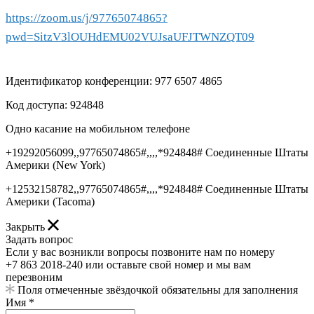
https://zoom.us/j/97765074865?
pwd=SitzV3lOUHdEMU02VUJsaUFJTWNZQT09
Идентификатор конференции: 977 6507 4865
Код доступа: 924848
Одно касание на мобильном телефоне
+19292056099,,97765074865#,,,,*924848# Соединенные Штаты
Америки (New York)
+12532158782,,97765074865#,,,,*924848# Соединенные Штаты
Америки (Tacoma)
Закрыть
Задать вопрос
Если у вас возникли вопросы позвоните нам по номеру
+7 863 2018-240 или оставьте свой номер и мы вам
перезвоним
Поля отмеченные звёздочкой обязательны для заполнения
Имя *