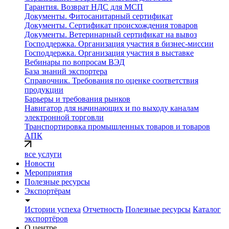
Гарантия. Возврат НДС для МСП
Документы. Фитосанитарный сертификат
Документы. Сертификат происхождения товаров
Документы. Ветеринарный сертификат на вывоз
Господдержка. Организация участия в бизнес-миссии
Господдержка. Организация участия в выставке
Вебинары по вопросам ВЭД
База знаний экспортера
Справочник. Требования по оценке соответствия
продукции
Барьеры и требования рынков
Навигатор для начинающих и по выходу каналам
электронной торговли
Транспортировка промышленных товаров и товаров
АПК
все услуги
Новости
Мероприятия
Полезные ресурсы
Экспортёрам
Истории успеха
Отчетность
Полезные ресурсы
Каталог
экспортёров
О центре