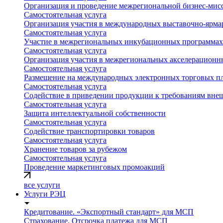
Организация и проведение межрегиональной бизнес-мис
Самостоятельная услуга
Организация участия в международных выставочно-ярм
Самостоятельная услуга
Участие в межрегиональных инкубационных программах 
Самостоятельная услуга
Организация участия в межрегиональных акселерационн
Самостоятельная услуга
Размещение на международных электронных торговых п
Самостоятельная услуга
Содействие в приведении продукции к требованиям вне
Самостоятельная услуга
Защита интеллектуальной собственности
Самостоятельная услуга
Содействие транспортировки товаров
Самостоятельная услуга
Хранение товаров за рубежом
Самостоятельная услуга
Проведение маркетинговых промоакций
все услуги
Услуги РЭЦ
Кредитование. «Экспортный стандарт» для МСП
Страхование. Отсрочка платежа для МСП