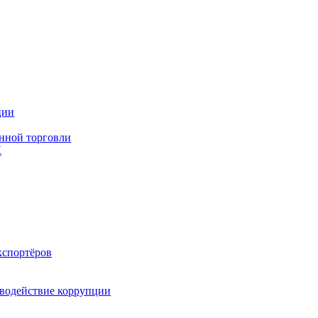
ции
нной торговли
К
кспортёров
водействие коррупции