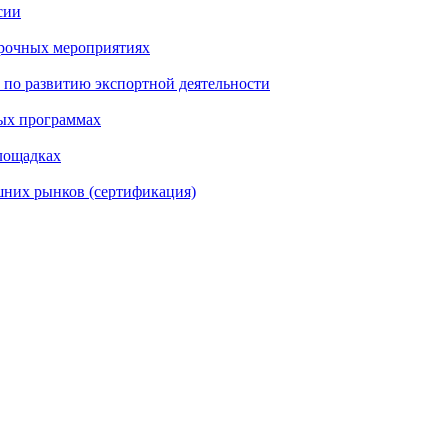
сии
арочных мероприятиях
по развитию экспортной деятельности
ых программах
лощадках
шних рынков (сертификация)