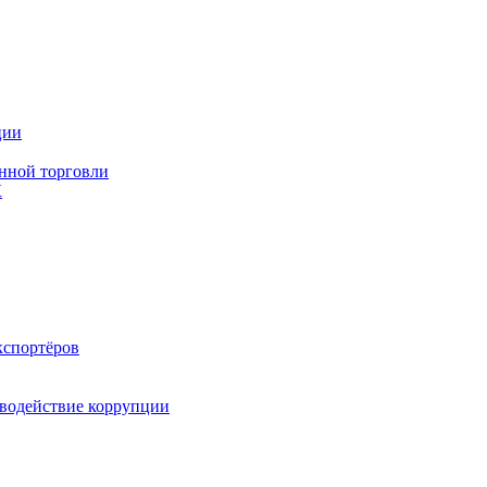
ции
нной торговли
К
кспортёров
водействие коррупции