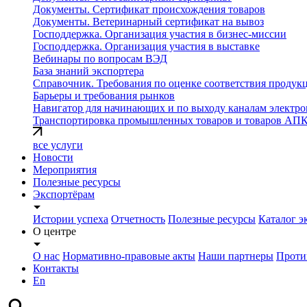
Документы. Сертификат происхождения товаров
Документы. Ветеринарный сертификат на вывоз
Господдержка. Организация участия в бизнес-миссии
Господдержка. Организация участия в выставке
Вебинары по вопросам ВЭД
База знаний экспортера
Справочник. Требования по оценке соответствия продук
Барьеры и требования рынков
Навигатор для начинающих и по выходу каналам электро
Транспортировка промышленных товаров и товаров АП
все услуги
Новости
Мероприятия
Полезные ресурсы
Экспортёрам
Истории успеха
Отчетность
Полезные ресурсы
Каталог э
О центре
О нас
Нормативно-правовые акты
Наши партнеры
Проти
Контакты
En