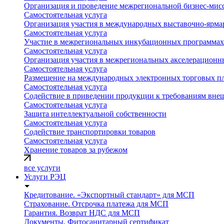
Организация и проведение межрегиональной бизнес-мис
Самостоятельная услуга
Организация участия в международных выставочно-ярм
Самостоятельная услуга
Участие в межрегиональных инкубационных программах 
Самостоятельная услуга
Организация участия в межрегиональных акселерационн
Самостоятельная услуга
Размещение на международных электронных торговых п
Самостоятельная услуга
Содействие в приведении продукции к требованиям вне
Самостоятельная услуга
Защита интеллектуальной собственности
Самостоятельная услуга
Содействие транспортировки товаров
Самостоятельная услуга
Хранение товаров за рубежом
все услуги
Услуги РЭЦ
Кредитование. «Экспортный стандарт» для МСП
Страхование. Отсрочка платежа для МСП
Гарантия. Возврат НДС для МСП
Документы. Фитосанитарный сертификат