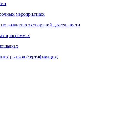
сии
арочных мероприятиях
по развитию экспортной деятельности
ых программах
лощадках
шних рынков (сертификация)